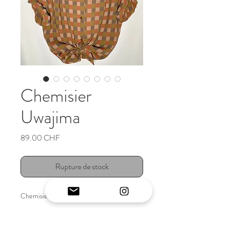
Chemisier
Uwajima
Prix
89.00 CHF
Rupture de stock
Chemisier vintage japonais original
INFO ARTICLE