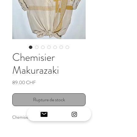
Chemisier
Makurazaki
Prix
89.00 CHF
Rupture de stock
Chemisier vintage japonais original
INFO ARTICLE