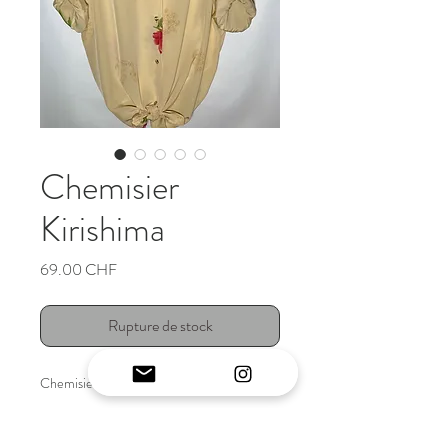
Chemisier
Kirishima
Prix
69.00 CHF
Rupture de stock
Chemisier vintage japonais original
INFO ARTICLE