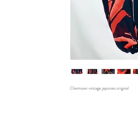
Chemisier vintage japonais original