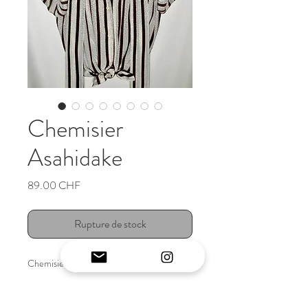
Chemisier
Asahidake
Prix
89.00 CHF
Rupture de stock
Chemisier vintage japonais original
INFO ARTICLE