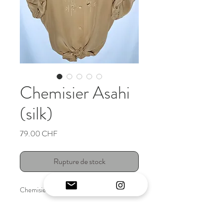
Chemisier Asahi
(silk)
Prix
79.00 CHF
Rupture de stock
Chemisier vintage japonais original
INFO ARTICLE