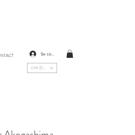
Se connecter
NTACT
CHF (CHF)
r Akogashima